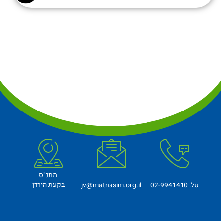
מתנ"ס
בקעת הירדן
טל: 02-9941410
jv@matnasim.org.il