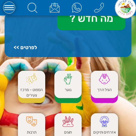
מה חדש
?
לפרטים >>
הגיל הרך
נוער
הספוט - מרכז
צעירים
אזרחים ותיקים
חוגים
תרבות