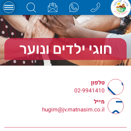
חוגי ילדים ונוער
טלפון
02-9941410
מייל
hugim@jv.matnasim.co.il