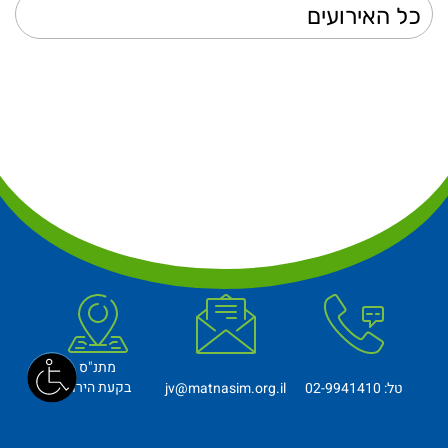
מתנ"ס
בקעת הירדן
טל: 02-9941410
jv@matnasim.org.il