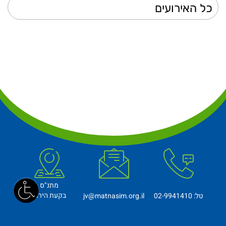
מתנ"ס
בקעת הירדן
טל: 02-9941410
jv@matnasim.org.il