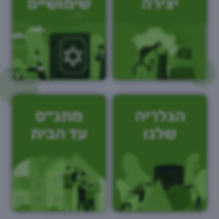
יצירה
שימושיים
הגלריה
מתנ״ס
שלנו
עד הבית