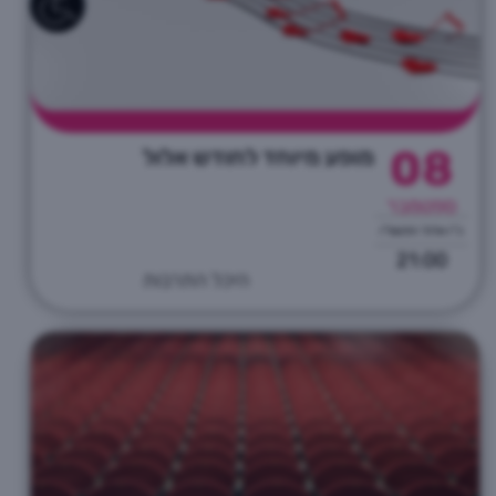
08
מופע מיוחד לחודש אלול
ספטמבר
כ"ו אלול התשפ"ו
21:00
היכל התרבות