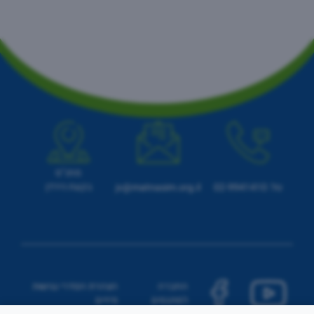
מתנ"ס
בקעת הירדן
טל: 02-9941410
jv@matnasim.org.il
החברה
הצהרת הסדרי נגישות
למתנסים
פיזיים