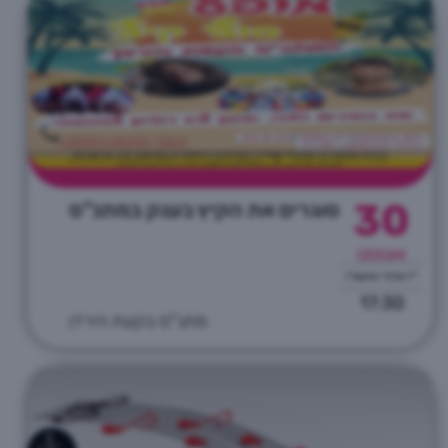
30
סוגרים את הקיץ בענק במתנ"ס
אוגוסט
י"ז אלול התשפ"ו
17:30
מתנ"ס בקעת הירדן