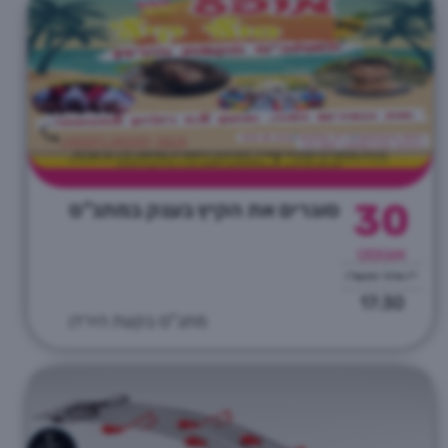
30
סוגרים את הקיץ בענק במתנ"ס
אוגוסט
י"ז אלול התשפ"ו
17:30
מתנ"ס בקעת הירדן