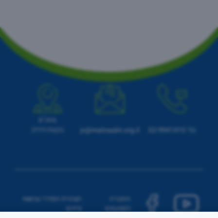
מתנ"ס
בקעת הירדן
טל: 02-9941410
jv@matnasim.org.il
החברה
הצהרת הסדרי נגישות
למתנסים
פיזיים