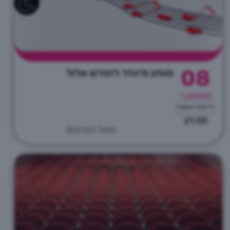
08
מופע מיוחד לחודש אלול
ספטמבר
כ"ו אלול התשפ"ו
21:00
היכל התרבות