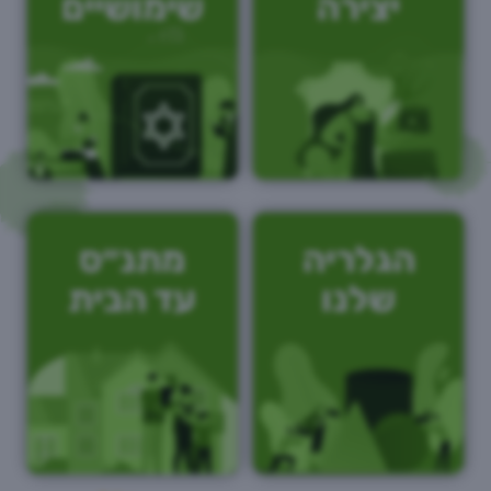
יצירה
שימושיים
הגלריה
מתנ״ס
שלנו
עד הבית