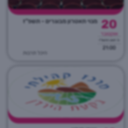
20
מנוי תאטרון מבוגרים - תשפ"ז
אוקטובר
ט' חשון התשפ"ז
21:00
היכל תרבות