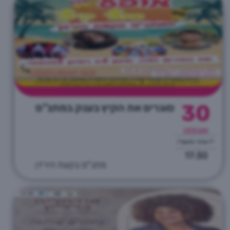
30
סוגרים את הקיץ בענק במתנ"ס
אוגוסט
י"ז אלול התשפ"ו
17:30
מתנ"ס בקעת הירדן