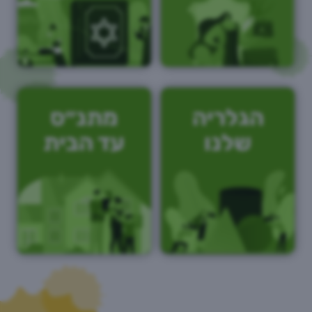
הגלריה
מתנ״ס
שלנו
עד הבית